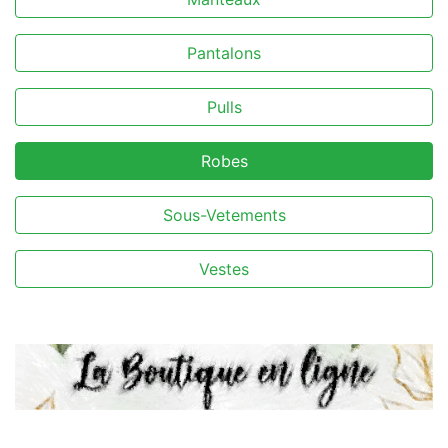
Pantalons
Pulls
Robes
Sous-Vetements
Vestes